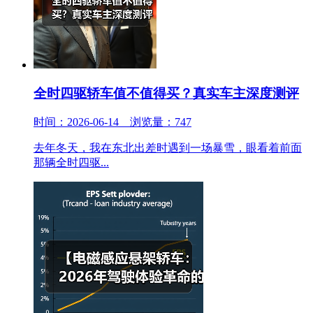
全时四驱轿车值不值得买？真实车主深度测评
时间：2026-06-14 浏览量：747
去年冬天，我在东北出差时遇到一场暴雪，眼看着前面
那辆全时四驱...