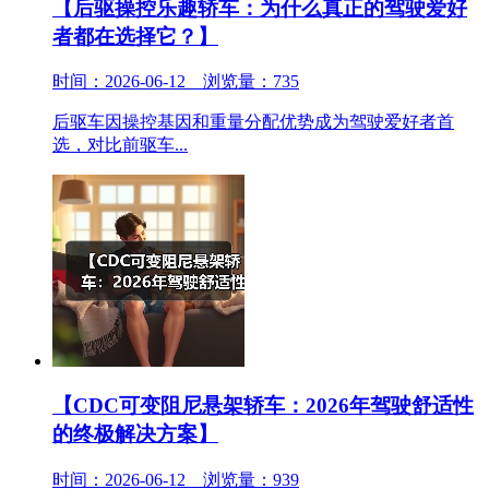
【后驱操控乐趣轿车：为什么真正的驾驶爱好
者都在选择它？】
时间：2026-06-12 浏览量：735
后驱车因操控基因和重量分配优势成为驾驶爱好者首
选，对比前驱车...
【CDC可变阻尼悬架轿车：2026年驾驶舒适性
的终极解决方案】
时间：2026-06-12 浏览量：939