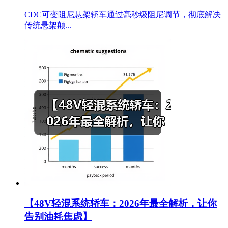
CDC可变阻尼悬架轿车通过毫秒级阻尼调节，彻底解决
传统悬架颠...
【48V轻混系统轿车：2026年最全解析，让你
告别油耗焦虑】