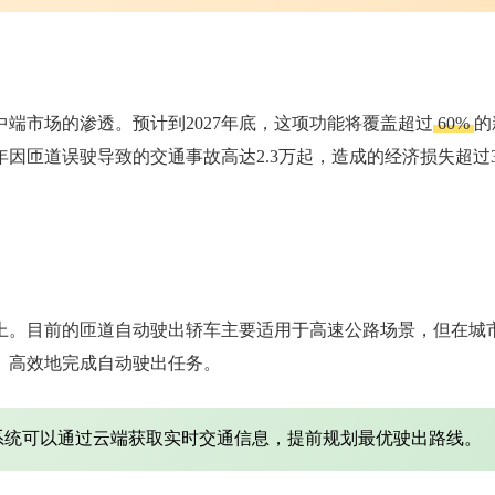
中端市场的渗透。预计到2027年底，这项功能将覆盖超过
60%
的
因匝道误驶导致的交通事故高达2.3万起，造成的经济损失超过3
上。目前的匝道自动驶出轿车主要适用于高速公路场景，但在城
、高效地完成自动驶出任务。
系统可以通过云端获取实时交通信息，提前规划最优驶出路线。