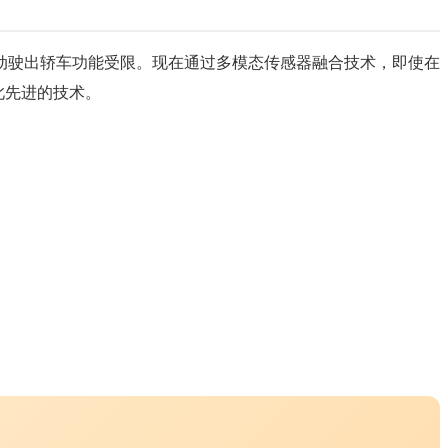
动驶出轿车功能受限。现在通过多模态传感器融合技术，即使在
此先进的技术。