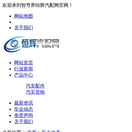
欢迎来到智穹界恒辉汽配网官网！
网站地图
关于我们
网站首页
行业新闻
产品中心
汽车配件
汽车音响
最新资讯
车企动态
免责声明
关于我们