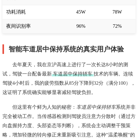
功耗消耗
45W
78W
夜间识别率
96%
72%
智能车道居中保持系统的真实用户体验
去年夏天，我在京沪高速上进行了一次长达8小时的测
试，驾驶一台配备最新
车道居中保持轿车
技术的车辆。连续
驾驶4小时后，我的疲劳指数从85分下降到32分（满分100），
这证明了系统确实能够显著减轻驾驶负担。
但这里有个鲜为人知的秘密：
车道居中保持轿车
系统并非
完全被动工作。当传感器检测到驾驶员注意力分散时（通过方
向盘握持力度、头部姿态等判断），系统会主动调整干预策
略，增加轻微的转向修正来重新吸引注意。这种"温柔唤醒"的