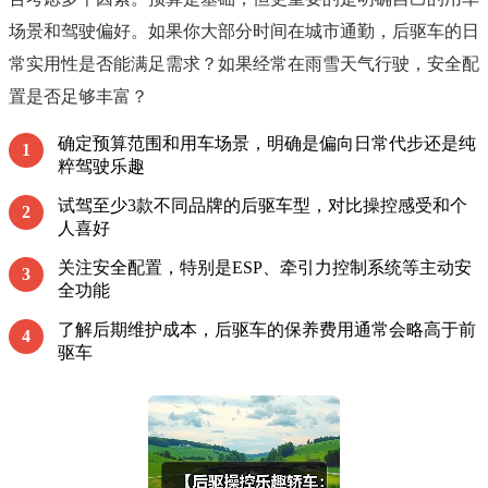
场景和驾驶偏好。如果你大部分时间在城市通勤，后驱车的日
常实用性是否能满足需求？如果经常在雨雪天气行驶，安全配
置是否足够丰富？
确定预算范围和用车场景，明确是偏向日常代步还是纯
1
粹驾驶乐趣
试驾至少3款不同品牌的后驱车型，对比操控感受和个
2
人喜好
关注安全配置，特别是ESP、牵引力控制系统等主动安
3
全功能
了解后期维护成本，后驱车的保养费用通常会略高于前
4
驱车