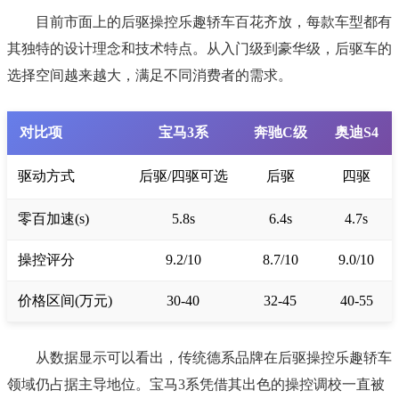
目前市面上的后驱操控乐趣轿车百花齐放，每款车型都有
其独特的设计理念和技术特点。从入门级到豪华级，后驱车的
选择空间越来越大，满足不同消费者的需求。
对比项
宝马3系
奔驰C级
奥迪S4
驱动方式
后驱/四驱可选
后驱
四驱
零百加速(s)
5.8s
6.4s
4.7s
操控评分
9.2/10
8.7/10
9.0/10
价格区间(万元)
30-40
32-45
40-55
从数据显示可以看出，传统德系品牌在后驱操控乐趣轿车
领域仍占据主导地位。宝马3系凭借其出色的操控调校一直被