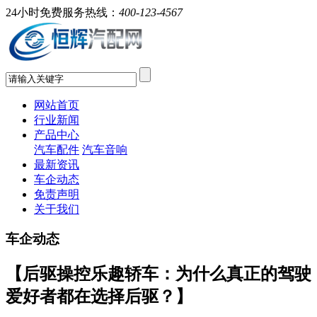
24小时免费服务热线：
400-123-4567
网站首页
行业新闻
产品中心
汽车配件
汽车音响
最新资讯
车企动态
免责声明
关于我们
车企动态
【后驱操控乐趣轿车：为什么真正的驾驶
爱好者都在选择后驱？】