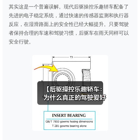
其实这是一个普遍误解。现代后驱操控乐趣轿车配备了
先进的电子稳定系统，通过快速的传感器监测和执行器
反应，在湿滑路面上的安全性已经大幅提升。只要驾驶
者保持合理的车速和驾驶习惯，后驱车在雨天同样可以
安全行驶。