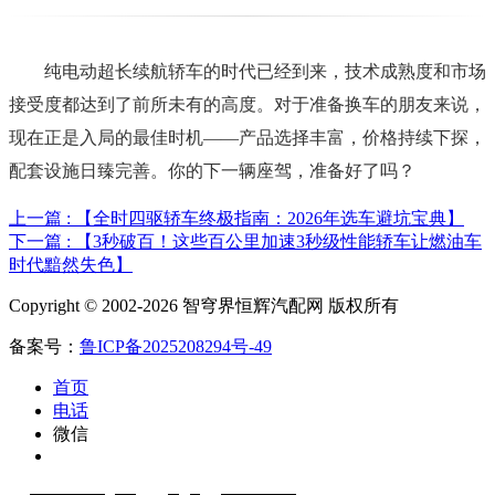
纯电动超长续航轿车的时代已经到来，技术成熟度和市场
接受度都达到了前所未有的高度。对于准备换车的朋友来说，
现在正是入局的最佳时机——产品选择丰富，价格持续下探，
配套设施日臻完善。你的下一辆座驾，准备好了吗？
上一篇 : 【全时四驱轿车终极指南：2026年选车避坑宝典】
下一篇 : 【3秒破百！这些百公里加速3秒级性能轿车让燃油车
时代黯然失色】
Copyright © 2002-2026 智穹界恒辉汽配网 版权所有
备案号：
鲁ICP备2025208294号-49
首页
电话
微信