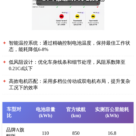
✦
智能温控系统：通过精确控制电池温度，保持最佳工作状
态，能耗降低6-8%
✦
低风阻设计：优化车身线条和细节处理，风阻系数降至
0.21Cd以下
✦
高效电机匹配：采用多档位传动或双电机布局，提升复杂
工况下的效率
车型对
电池容量
官方续航
实测百公里能耗
比
(kWh)
(km)
(kWh)
品牌A旗
110
850
16.8