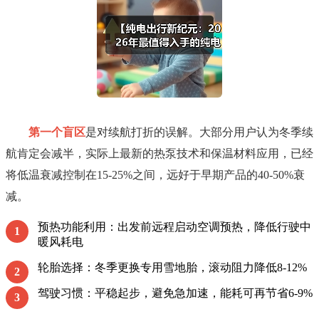
第一个盲区
是对续航打折的误解。大部分用户认为冬季续
航肯定会减半，实际上最新的热泵技术和保温材料应用，已经
将低温衰减控制在15-25%之间，远好于早期产品的40-50%衰
减。
预热功能利用：出发前远程启动空调预热，降低行驶中
1
暖风耗电
轮胎选择：冬季更换专用雪地胎，滚动阻力降低8-12%
2
驾驶习惯：平稳起步，避免急加速，能耗可再节省6-9%
3