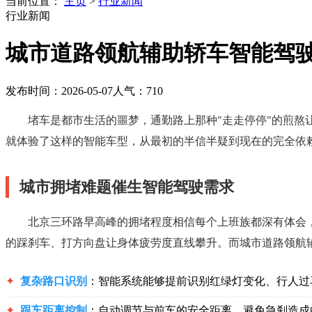
当前位置：
主页
>
行业新闻
行业新闻
城市道路领航辅助轿车智能驾
发布时间：2026-05-07
人气：
710
堵车是都市生活的噩梦，通勤路上那种"走走停停"的煎熬
就体验了这样的智能车型，从最初的半信半疑到现在的完全依
城市拥堵难题催生智能驾驶需求
北京三环路早高峰的拥堵程度相信每个上班族都深有体会
的踩刹车、打方向盘让身体疲劳度直线攀升。而城市道路领航
✦
复杂路口识别
：智能系统能够提前识别红绿灯变化、行人过
✦
跟车距离控制
：自动调节与前车的安全距离，避免急刹造成