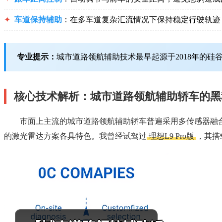
✦
车道保持辅助
：在多车道复杂汇流情况下保持稳定行驶轨迹
专业提示：
城市道路领航辅助技术最早起源于2018年的硅
核心技术解析：城市道路领航辅助轿车的黑
市面上主流的城市道路领航辅助轿车普遍采用多传感器融
的激光雷达方案各具特色。我曾经试驾过
理想L9 Pro版
，其搭