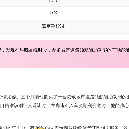
中等
需定期校准
型，发现在早晚高峰时段，配备城市道路领航辅助功能的车辆能
心情烦躁。三个月前他购买了一台搭载城市道路领航辅助功能的
路口精准识别行人避让时，在高速汇入车流顺利变道时，他的信
功能的车主中，有
89%
的人表示愿意继续付费订阅相关服务，这