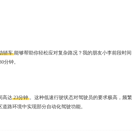
助轿车
能够帮助你轻松应对复杂路况？我的朋友小李前段时间
30分钟。
间高达
23分钟
。这种低速行驶状态对驾驶员的要求极高，频繁
区道路环境中实现部分自动化驾驶功能。