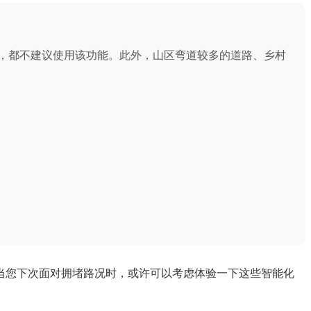
，都不建议使用该功能。此外，山区弯道较多的道路、乡村
当您下次面对拥堵路况时，或许可以考虑体验一下这些智能化