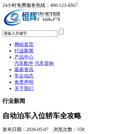
24小时免费服务热线：
400-123-4567
网站首页
行业新闻
产品中心
汽车配件
汽车音响
最新资讯
车企动态
免责声明
关于我们
行业新闻
自动泊车入位轿车全攻略
发布日期：2026-05-07 浏览次数：
558