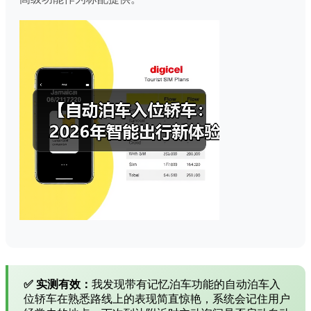
✅ 实测有效：
我发现带有记忆泊车功能的自动泊车入
位轿车在熟悉路线上的表现简直惊艳，系统会记住用户