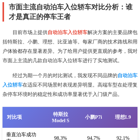
市面主流自动泊车入位轿车对比分析：谁
才是真正的停车王者
目前市场上提供
自动泊车入位轿车
解决方案的主要品牌包
括特斯拉、小鹏、理想、比亚迪等。每家厂商的技术路线和用
户体验都存在显著差异。为了给用户提供更直观的参考，我对
市面上主流的几款自动泊车入位轿车进行了实地测试。
经过为期一个月的对比测试，我发现不同品牌的
自动泊车
入位轿车
在适应不同场景时表现差异明显。高端车型在处理复
杂停车环境时的稳定性和成功率显著优于入门级产品。
特斯拉
对比项
小鹏P7i
理想L9
Model S
垂直泊车成功
98.3%
94.7%
92.1%