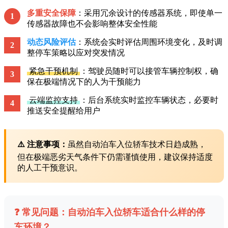
多重安全保障
：采用冗余设计的传感器系统，即使单一
1
传感器故障也不会影响整体安全性能
动态风险评估
：系统会实时评估周围环境变化，及时调
2
整停车策略以应对突发情况
紧急干预机制
：驾驶员随时可以接管车辆控制权，确
3
保在极端情况下的人为干预能力
云端监控支持
：后台系统实时监控车辆状态，必要时
4
推送安全提醒给用户
⚠️ 注意事项：
虽然自动泊车入位轿车技术日趋成熟，
但在极端恶劣天气条件下仍需谨慎使用，建议保持适度
的人工干预意识。
❓ 常见问题：自动泊车入位轿车适合什么样的停
车环境？