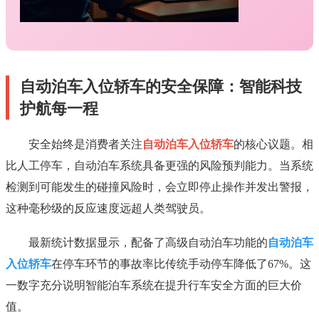
自动泊车入位轿车的安全保障：智能科技
护航每一程
安全始终是消费者关注
自动泊车入位轿车
的核心议题。相
比人工停车，自动泊车系统具备更强的风险预判能力。当系统
检测到可能发生的碰撞风险时，会立即停止操作并发出警报，
这种毫秒级的反应速度远超人类驾驶员。
最新统计数据显示，配备了高级自动泊车功能的
自动泊车
入位轿车
在停车环节的事故率比传统手动停车降低了67%。这
一数字充分说明智能泊车系统在提升行车安全方面的巨大价
值。