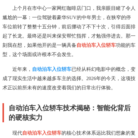
上个月在市中心一家网红咖啡店门口，我亲眼目睹了令人
尴尬的一幕：一位驾驶着豪华SUV的中年男士，在狭窄的停
车位前转了整整十五分钟，前后挪动了不下十次，引得后面排
起了长龙。最终还是叫来保安帮忙指挥，才勉强停进去。那一
刻我在想，如果他开的是一辆具备
自动泊车入位轿车
功能的车
型，这个场面或许根本不会发生。
近年来，
自动泊车入位轿车
已经从科幻电影中的概念，变
成了现实生活中越来越多车主的选择。2026年的今天，这项技
术正以前所未有的速度改变着我们的日常出行体验。
自动泊车入位轿车技术揭秘：智能化背后
的硬核实力
现代
自动泊车入位轿车
的核心技术体系远比我们想象的复