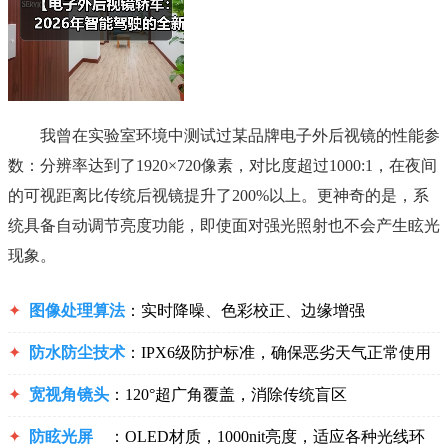
我曾在实验室环境中测试过某品牌电子外后视镜的性能参
数：分辨率达到了1920×720像素，对比度超过1000:1，在夜间
的可视距离比传统后视镜提升了200%以上。更神奇的是，系
统具备自动调节亮度功能，即使面对强光照射也不会产生眩光
现象。
✦
图像处理算法
：实时降噪、色彩校正、边缘增强
✦
防水防尘技术
：IPX6级防护标准，确保恶劣天气正常使用
✦
宽视角镜头
：120°超广角覆盖，消除传统盲区
✦
防眩光屏
：OLED材质，1000nit亮度，适应各种光线环