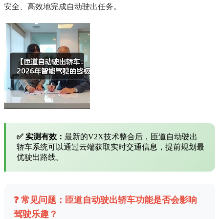
安全、高效地完成自动驶出任务。
✅ 实测有效：
最新的V2X技术整合后，匝道自动驶出
轿车系统可以通过云端获取实时交通信息，提前规划最
优驶出路线。
❓ 常见问题：匝道自动驶出轿车功能是否会影响
驾驶乐趣？