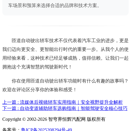
车场景和预算来选择合适的品牌和技术方案。
匝道自动驶出轿车技术不仅代表着汽车工业的进步，更是
我们迈向更安全、更智能出行时代的重要一步。从我个人的使
用经验来看，这种技术已经足够成熟，值得信赖。让我们一起
拥抱这个充满智慧的驾驶新时代！
你在使用匝道自动驶出轿车功能时有什么有趣的故事吗？
欢迎在评论区分享你的体验和感受！
上一篇 : 流媒体后视镜轿车实用指南｜安全视野提升全解析
下一篇 : 自动变道辅助轿车选购指南｜智能驾驶安全核心技巧
Copyright © 2002-2026 智穹界恒辉汽配网 版权所有
备案号：
鲁ICP备2025208294号-49