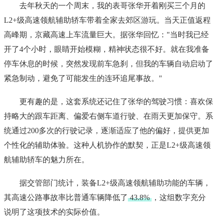
去年秋天的一个周末，我的表哥张华开着刚买三个月的
L2+级高速领航辅助轿车带着全家去郊区游玩。当天正值返程
高峰期，京藏高速上车流量巨大。据张华回忆："当时我已经
开了4个小时，眼睛开始模糊，精神状态很不好。就在我准备
停车休息的时候，突然发现前车急刹，但我的车辆自动启动了
紧急制动，避免了可能发生的连环追尾事故。"
更有趣的是，这套系统还记住了张华的驾驶习惯：喜欢保
持略大的跟车距离、偏爱右侧车道行驶、在雨天更加保守。系
统通过200多次的行驶记录，逐渐适应了他的偏好，提供更加
个性化的辅助体验。这种人机协作的默契，正是L2+级高速领
航辅助轿车的魅力所在。
据交管部门统计，装备L2+级高速领航辅助功能的车辆，
其高速公路事故率比普通车辆降低了
43.8%
，这组数字充分
说明了这项技术的实际价值。