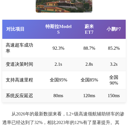
特斯拉Model
蔚来
对比项目
小鹏P7
S
ET7
高速超车成功
92.3%
88.7%
85.2%
率
变道决策时间
2.1s
2.8s
3.2s
全国
支持高速里程
全国95%
全国85%
90%
系统反应延迟
80ms
120ms
150ms
从2026年的最新数据来看，L2+级高速领航辅助轿车的渗
透率已经达到了32%，相比2023年的12%有了显著提升。其