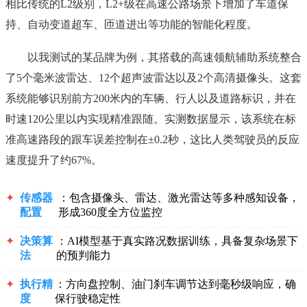
相比传统的L2级别，L2+级在高速公路场景下增加了车道保
持、自动变道超车、匝道进出等功能的智能化程度。
以我测试的某品牌为例，其搭载的高速领航辅助系统整合
了5个毫米波雷达、12个超声波雷达以及2个高清摄像头。这套
系统能够识别前方200米内的车辆、行人以及道路标识，并在
时速120公里以内实现精准跟随。实测数据显示，该系统在标
准高速路段的跟车误差控制在±0.2秒，这比人类驾驶员的反应
速度提升了约67%。
✦
传感器
：包含摄像头、雷达、激光雷达等多种感知设备，
配置
形成360度全方位监控
✦
决策算
：AI模型基于真实路况数据训练，具备复杂场景下
法
的预判能力
✦
执行精
：方向盘控制、油门刹车调节达到毫秒级响应，确
度
保行驶稳定性