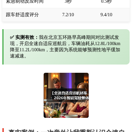
紧急制动反应时间
3秒
0.5秒
跟车舒适度评分
7.2/10
9.4/10
✅ 实测有效：
我在北京五环路早高峰期间对比测试发
现，开启全速自适应巡航后，车辆油耗从12.8L/100km
降至11.2L/100km，主要因为系统能够预测性地平缓加
速减速。