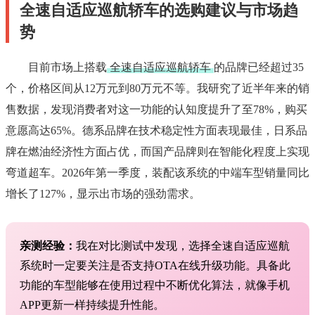
全速自适应巡航轿车的选购建议与市场趋
势
目前市场上搭载
全速自适应巡航轿车
的品牌已经超过35
个，价格区间从12万元到80万元不等。我研究了近半年来的销
售数据，发现消费者对这一功能的认知度提升了至78%，购买
意愿高达65%。德系品牌在技术稳定性方面表现最佳，日系品
牌在燃油经济性方面占优，而国产品牌则在智能化程度上实现
弯道超车。2026年第一季度，装配该系统的中端车型销量同比
增长了127%，显示出市场的强劲需求。
亲测经验：
我在对比测试中发现，选择全速自适应巡航
系统时一定要关注是否支持OTA在线升级功能。具备此
功能的车型能够在使用过程中不断优化算法，就像手机
APP更新一样持续提升性能。