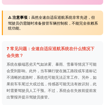
⚠️ 注意事项：
虽然全速自适应巡航系统非常先进，但
驾驶员仍需随时准备接管车辆控制权，不能完全依赖系
统功能。
❓ 常见问题：全速自适应巡航系统在什么情况下
会失效？
系统在极端恶劣天气如浓雾、暴雨、雪暴等情况下可能
会受到影响。此外，当车辆行驶在施工路段或车道标记
不清晰的道路时，系统也可能无法正常工作。另外，如
果前车车尾过大或过低，传感器可能无法有效识别，此
时需要驾驶员人工干预。不过，系统会在失效前提前发
出警报并提示驾驶员接管。