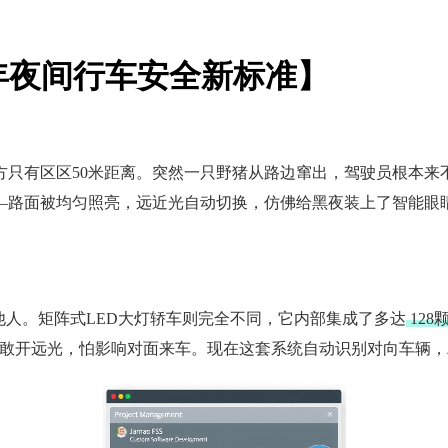
6年夜间行车安全新标准】
前方只有区区50米距离。突然一只野猪从路边窜出，驾驶员根本
—路面被均匀照亮，远近光自动切换，仿佛给黑夜装上了智能眼睛
他人。矩阵式LED大灯轿车则完全不同，它内部集成了多达
128
不敢开远光，怕影响对面来车。现在这套系统自动识别对向车辆，