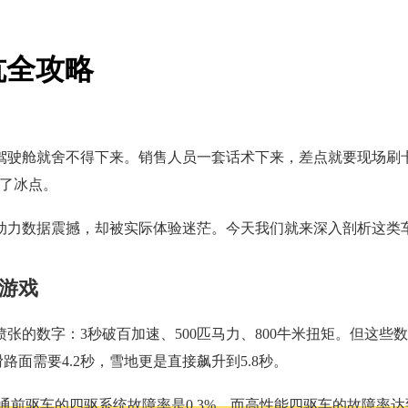
坑全攻略
驾驶舱就舍不得下来。销售人员一套话术下来，差点就要现场刷
到了冰点。
动力数据震撼，却被实际体验迷茫。今天我们就来深入剖析这类
游戏
张的数字：3秒破百加速、500匹马力、800牛米扭矩。但这
天湿滑路面需要4.2秒，雪地更是直接飙升到5.8秒。
通前驱车的四驱系统故障率是0.3%，而高性能四驱车的故障率达到