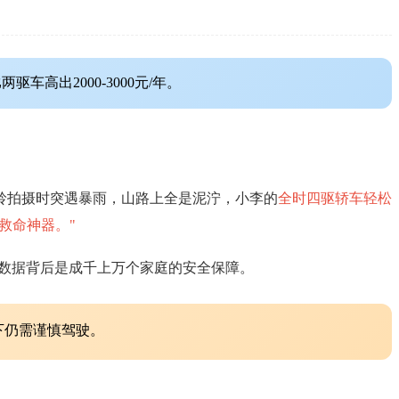
出2000-3000元/年。
岭拍摄时突遇暴雨，山路上全是泥泞，小李的
全时四驱轿车轻松
救命神器。"
些数据背后是成千上万个家庭的安全保障。
下仍需谨慎驾驶。