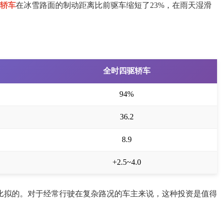
轿车
在冰雪路面的制动距离比前驱车缩短了23%，在雨天湿滑
全时四驱轿车
94%
36.2
8.9
+2.5~4.0
比拟的。对于经常行驶在复杂路况的车主来说，这种投资是值得