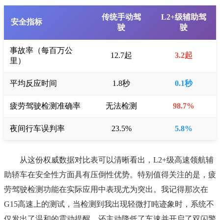
传统手动驾
L2+级辅助驾
安全指标
驶
驶
事故率（每百万公
12.7起
3.2起
里）
平均反应时间
1.8秒
0.1秒
疲劳驾驶检测准确率
无法检测
98.7%
夜间行车误判率
23.5%
5.8%
从这份权威数据对比表可以清晰看出，L2+级高速领航辅
助轿车在安全性方面具有压倒性优势。特别值得关注的是，疲
劳驾驶检测功能在实际应用中表现尤为突出。我记得那次在
G15高速上的测试，当检测到我出现轻微打盹迹象时，系统不
仅发出了温和的震动提醒，还主动降低了车速并开启了双闪警