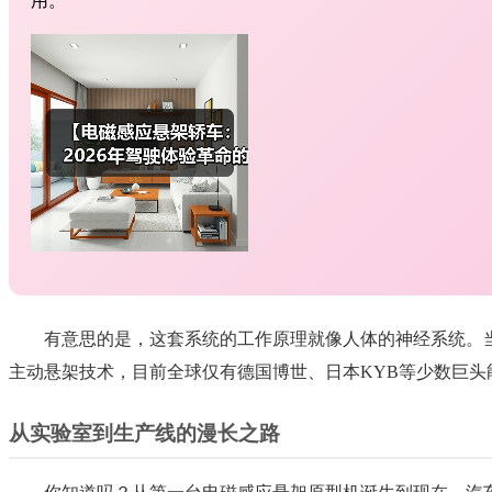
用。
有意思的是，这套系统的工作原理就像人体的神经系统。当
主动悬架技术，目前全球仅有德国博世、日本KYB等少数巨头
从实验室到生产线的漫长之路