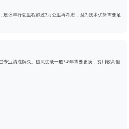
，建议年行驶里程超过3万公里再考虑，因为技术优势需要足
专业清洗解决。磁流变液一般5-8年需要更换，费用较高但