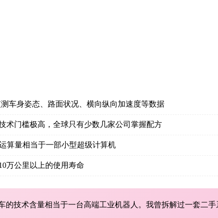
监测车身姿态、路面状况、横向纵向加速度等数据
技术门槛极高，全球只有少数几家公司掌握配方
，运算量相当于一部小型超级计算机
10万公里以上的使用寿命
架轿车的技术含量相当于一台高端工业机器人。我曾拆解过一套二