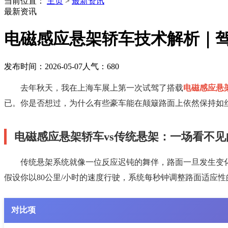
当前位置：
主页
>
最新资讯
最新资讯
电磁感应悬架轿车技术解析｜
发布时间：2026-05-07
人气：
680
去年秋天，我在上海车展上第一次试驾了搭载
电磁感应悬
已。你是否想过，为什么有些豪车能在颠簸路面上依然保持如
电磁感应悬架轿车vs传统悬架：一场看不
传统悬架系统就像一位反应迟钝的舞伴，路面一旦发生变
假设你以80公里/小时的速度行驶，系统每秒钟调整路面适应
对比项