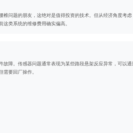
腰椎问题的朋友，这绝对是值得投资的技术。但从经济角度考虑
前这类系统的维修费用确实偏高。
件故障。传感器问题通常表现为某些路段悬架反应异常，可以通过
但需要回厂操作。