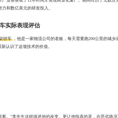
产业整整花了12年时间才实现商业化量产。期间经历了无数次失
努力和数亿美元的研发投入。
轿车实际表现评估
架轿车
，他是一家物流公司的老板，每天需要跑200公里的城乡
重新认识了这项技术的价值。
得累。"李先生这样描述他的改变。更让他惊喜的是，在恶劣路