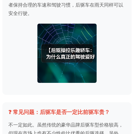
者保持合理的车速和驾驶习惯，后驱车在雨天同样可以
安全行驶。
❓ 常见问题：后驱车是否一定比前驱车贵？
不一定如此。虽然传统的豪华品牌后驱车型价格较高，
但现在市场上也有不少性价比优秀的后驱选择。另外，