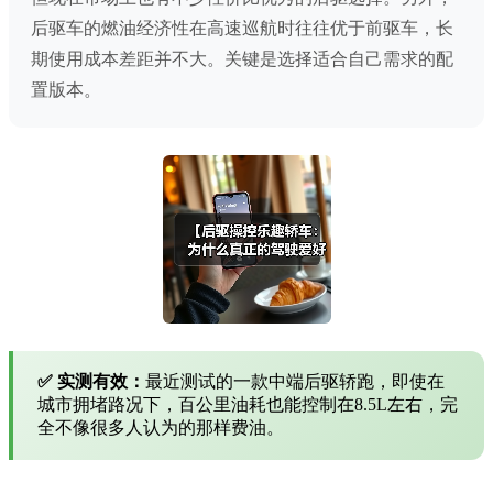
后驱车的燃油经济性在高速巡航时往往优于前驱车，长
期使用成本差距并不大。关键是选择适合自己需求的配
置版本。
✅ 实测有效：
最近测试的一款中端后驱轿跑，即使在
城市拥堵路况下，百公里油耗也能控制在8.5L左右，完
全不像很多人认为的那样费油。