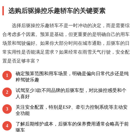
选购后驱操控乐趣轿车的关键要素
选择后驱操控乐趣轿车不是一时冲动的决定，而是需要综
合考虑多个因素。预算是基础，但更重要的是明确自己的用车
场景和驾驶偏好。如果你大部分时间在城市通勤，后驱车的日
常实用性是否能满足需求？如果经常在雨雪天气行驶，安全配
置是否足够丰富？
确定预算范围和用车场景，明确是偏向日常代步还是纯
1
粹驾驶乐趣
试驾至少3款不同品牌的后驱车型，对比操控感受和个
2
人喜好
关注安全配置，特别是ESP、牵引力控制系统等主动安
3
全功能
了解后期维护成本，后驱车的保养费用通常会略高于前
4
驱车