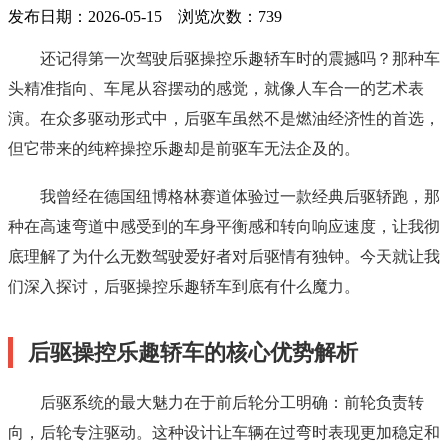
发布日期：2026-05-15 浏览次数：
739
还记得第一次驾驶后驱操控乐趣轿车时的震撼吗？那种车
头精准指向、车尾从容摆动的感觉，就像人车合一的艺术表
演。在众多驱动形式中，后驱车虽然不是燃油经济性的首选，
但它带来的纯粹操控乐趣却是前驱车无法企及的。
我曾经在德国纽博格林赛道体验过一款经典后驱轿跑，那
种在高速弯道中感受到的车身平衡感和转向响应速度，让我彻
底理解了为什么无数驾驶爱好者对后驱情有独钟。今天就让我
们深入探讨，后驱操控乐趣轿车到底有什么魔力。
后驱操控乐趣轿车的核心优势解析
后驱系统的最大魅力在于前后轮分工明确：前轮负责转
向，后轮专注驱动。这种设计让车辆在过弯时表现更加稳定和