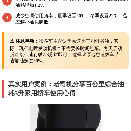
3
油耗增加1-2%
减少空调使用频率，夏季设置26℃，冬季设置22℃，温
4
差越小油耗越低
⚠️ 注意事项：
很多车主误认为怠速热车能够省油，实
际上现代电喷发动机根本不需要长时间热车。冬天启动
后直接低速行驶2-3分钟即可，这样比原地怠速热车节
省燃油超过50%。
真实用户案例：老司机分享百公里综合油
耗5升家用轿车使用心得