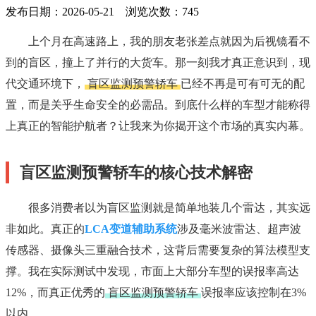
发布日期：2026-05-21 浏览次数：
745
上个月在高速路上，我的朋友老张差点就因为后视镜看不
到的盲区，撞上了并行的大货车。那一刻我才真正意识到，现
代交通环境下，
盲区监测预警轿车
已经不再是可有可无的配
置，而是关乎生命安全的必需品。到底什么样的车型才能称得
上真正的智能护航者？让我来为你揭开这个市场的真实内幕。
盲区监测预警轿车的核心技术解密
很多消费者以为盲区监测就是简单地装几个雷达，其实远
非如此。真正的
LCA变道辅助系统
涉及毫米波雷达、超声波
传感器、摄像头三重融合技术，这背后需要复杂的算法模型支
撑。我在实际测试中发现，市面上大部分车型的误报率高达
12%，而真正优秀的
盲区监测预警轿车
误报率应该控制在3%
以内。