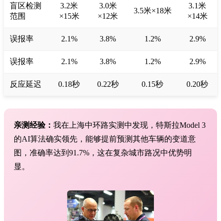
盲区检测
3.2米
3.0米
3.1米
3.5米×18米
范围
×15米
×12米
×14米
误报率
2.1%
3.8%
1.2%
2.9%
误报率
2.1%
3.8%
1.2%
2.9%
反应延迟
0.18秒
0.22秒
0.15秒
0.20秒
亲测经验：
我在上海中环路实测中发现，特斯拉Model 3
的AI算法确实领先，能够提前预测其他车辆的变道意
图，准确率达到91.7%，这在复杂城市路况中优势明
显。