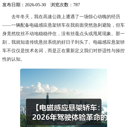
发布日期：2026-05-30 浏览次数：
787
去年冬天，我在高速公路上遭遇了一场惊心动魄的经历
——一辆配备电磁感应悬架轿车在我前面突然急刹避险，但车
身竟然纹丝不动地稳稳停住，没有丝毫点头或甩尾现象。那一
刻，我就知道传统悬挂系统的好日子到头了。电磁感应悬架轿
车不仅仅是技术名词，而是正在重新定义我们对舒适性与操控
性的认知。