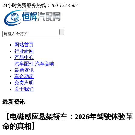
24小时免费服务热线：
400-123-4567
网站首页
行业新闻
产品中心
汽车配件
汽车音响
最新资讯
车企动态
免责声明
关于我们
最新资讯
【电磁感应悬架轿车：2026年驾驶体验革
命的真相】