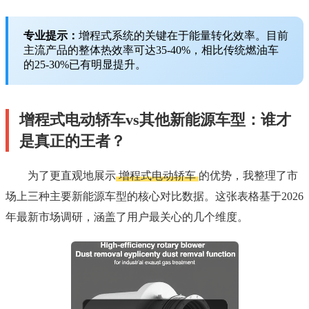
专业提示：
增程式系统的关键在于能量转化效率。目前
主流产品的整体热效率可达35-40%，相比传统燃油车
的25-30%已有明显提升。
增程式电动轿车vs其他新能源车型：谁才
是真正的王者？
为了更直观地展示
增程式电动轿车
的优势，我整理了市
场上三种主要新能源车型的核心对比数据。这张表格基于2026
年最新市场调研，涵盖了用户最关心的几个维度。