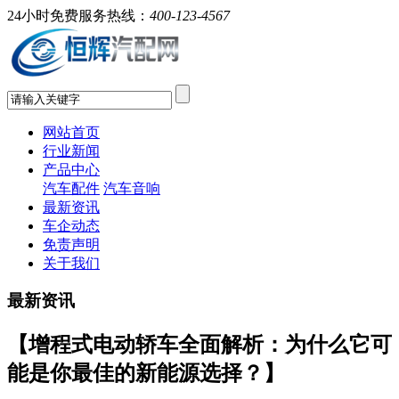
24小时免费服务热线：
400-123-4567
网站首页
行业新闻
产品中心
汽车配件
汽车音响
最新资讯
车企动态
免责声明
关于我们
最新资讯
【增程式电动轿车全面解析：为什么它可
能是你最佳的新能源选择？】