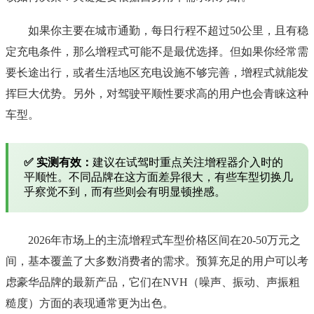
如果你主要在城市通勤，每日行程不超过50公里，且有稳
定充电条件，那么增程式可能不是最优选择。但如果你经常需
要长途出行，或者生活地区充电设施不够完善，增程式就能发
挥巨大优势。另外，对驾驶平顺性要求高的用户也会青睐这种
车型。
✅ 实测有效：
建议在试驾时重点关注增程器介入时的
平顺性。不同品牌在这方面差异很大，有些车型切换几
乎察觉不到，而有些则会有明显顿挫感。
2026年市场上的主流增程式车型价格区间在20-50万元之
间，基本覆盖了大多数消费者的需求。预算充足的用户可以考
虑豪华品牌的最新产品，它们在NVH（噪声、振动、声振粗
糙度）方面的表现通常更为出色。