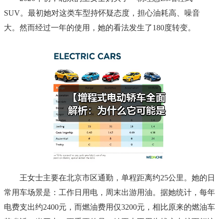
SUV。最初她对这类车型持怀疑态度，担心油耗高、噪音
大。然而经过一年的使用，她的看法发生了180度转变。
王女士主要在北京市区通勤，单程距离约25公里。她的日
常用车场景是：工作日用电，周末出游用油。据她统计，每年
电费支出约2400元，而燃油费用仅3200元，相比原来的燃油车