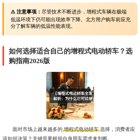
⚠️ 注意事项：
尽管技术不断进步，增程式车辆在极端
低温环境下仍可能出现效率下降。北方用户购车前应充
分了解车辆的低温性能表现。
如何选择适合自己的增程式电动轿车？选
购指南2026版
面对市场上越来越多的
增程式电动轿车
选择，消费者应
该如何决策？关键是要根据自身用车需求来判断。