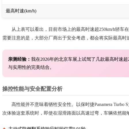
最高时速(km/h)
从上表可以看出，目前市场上的最高时速超250km/h轿车
需要注意的是，大部分厂商出于安全考虑，都会将实际最高时速
亲测经验：
我在2026年的北京车展上试驾了几款最高时速
与实用性的完美结合。
操控性能与安全配置分析
高性能并不意味着牺牲安全性。以保时捷Panamera Tu
次体验这套系统时，即使在湿滑路面以高速过弯，车辆依然能
✦
主动式防侧翻系统响应时间仅需0.01秒