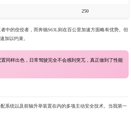
250
为三者中的佼佼者，而奔驰S63L则在百公里加速方面略有优势。但
限速加以约束。
科技配置同样出色，日常驾驶完全不会感到突兀，真正做到了性能
矩矢量分配系统以及前轴升举装置在内的多项主动安全技术。当我第一
。