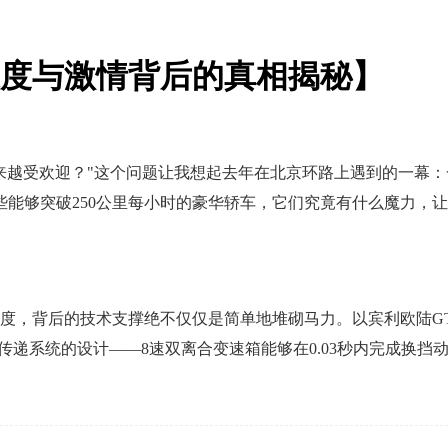
：速度与激情背后的真相揭秘】
场上越来越受欢迎？"这个问题让我想起去年在北京环路上遇到的一
能够突破250公里每小时的豪华轿车，它们究竟有什么魔力，
的速度，背后的技术支撑绝不仅仅是简单地堆砌马力。以宾利欧陆GT
动力传递系统的设计——8速双离合变速箱能够在0.03秒内完成换