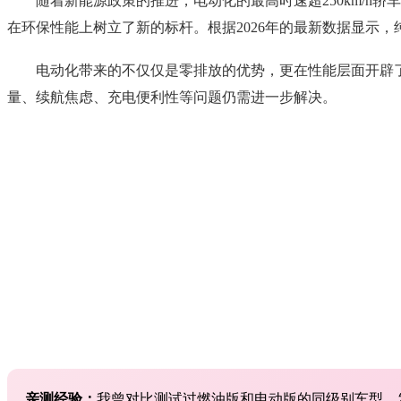
随着新能源政策的推进，电动化的最高时速超250km/h轿车正
在环保性能上树立了新的标杆。根据2026年的最新数据显示
电动化带来的不仅仅是零排放的优势，更在性能层面开辟
量、续航焦虑、充电便利性等问题仍需进一步解决。
亲测经验：
我曾对比测试过燃油版和电动版的同级别车型，发现