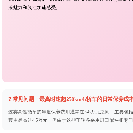
浪魅力和线性加速感受。
❓ 常见问题：最高时速超250km/h轿车的日常保养成
这类高性能车的年度保养费用通常在3-8万元之间，主要包括
套更是高达4.5万元。但由于这些车辆多采用进口配件和专