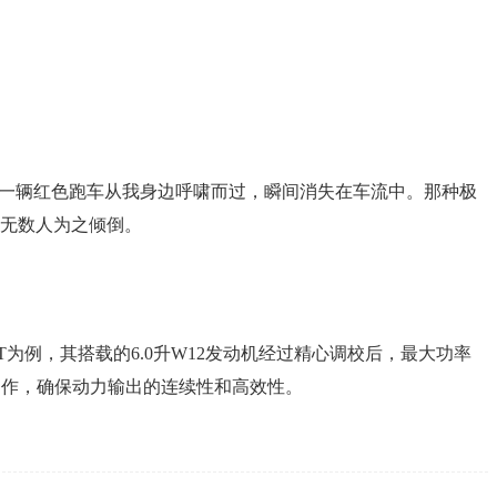
幕：一辆红色跑车从我身边呼啸而过，瞬间消失在车流中。那种极
让无数人为之倾倒。
为例，其搭载的6.0升W12发动机经过精心调校后，最大功率
挡动作，确保动力输出的连续性和高效性。