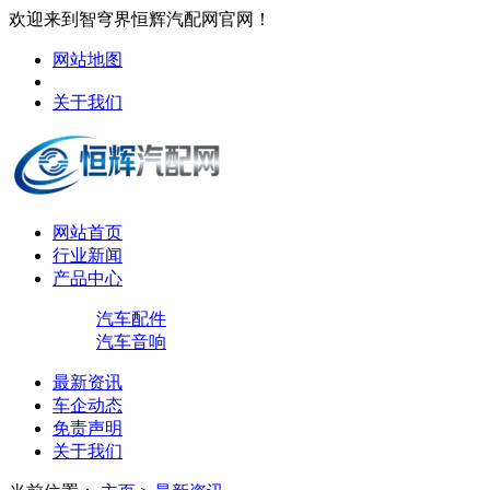
欢迎来到智穹界恒辉汽配网官网！
网站地图
关于我们
网站首页
行业新闻
产品中心
汽车配件
汽车音响
最新资讯
车企动态
免责声明
关于我们