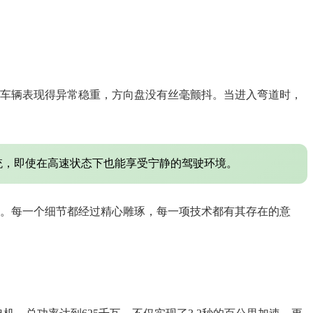
但车辆表现得异常稳重，方向盘没有丝毫颤抖。当进入弯道时，
统，即使在高速状态下也能享受宁静的驾驶环境。
结晶。每一个细节都经过精心雕琢，每一项技术都有其存在的意