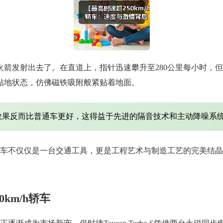
火箭发射出去了。在直道上，指针迅速攀升至280公里每小时，
贴地状态，仿佛磁铁吸附般紧贴着地面。
效果反而比普通车更好，这得益于先进的隔音技术和主动降噪系
/h轿车不仅仅是一台交通工具，更是工程艺术与制造工艺的完美
km/h轿车