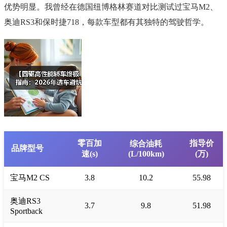
优势明显。我曾经在德国纽博格林赛道对比测试过宝马M2、
奥迪RS3和保时捷718，每款车型都有其独特的驾驶哲学。
零百加
指导价
综合油耗
品牌型号
速(s)
(L/100km)
(万)
宝马M2 CS
3.8
10.2
55.98
奥迪RS3
3.7
9.8
51.98
Sportback