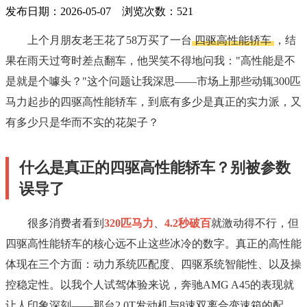
发布日期：2026-05-07 浏览次数：
521
上个月朋友老王花了58万买了一台
四驱高性能轿车
，结
果在雨天过弯时差点翻车，他哭笑不得地问我："高性能是不
是就是个噱头？"这个问题让我深思——市场上那些动辄300匹
马力起步的四驱高性能轿车，到底有多少是真正的实力派，又
有多少只是华而不实的花架子？
什么是真正的四驱高性能轿车？别被参数
误导了
很多消费者看到
320匹马力
、
4.2秒破百
就激动得不行，但
四驱高性能轿车的核心远不止这些冰冷的数字。真正的高性能
体现在三个方面：动力系统匹配度、四驱系统智能性、以及操
控稳定性。以我个人试驾体验来说，奔驰AMG A45的表现就
让人印象深刻——那台2.0T发动机与8速双离合变速箱的配