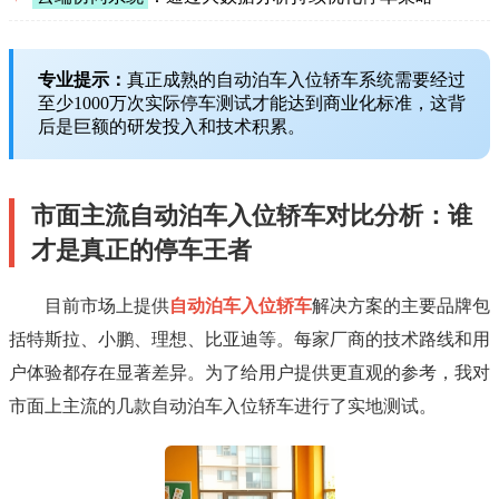
专业提示：
真正成熟的自动泊车入位轿车系统需要经过
至少1000万次实际停车测试才能达到商业化标准，这背
后是巨额的研发投入和技术积累。
市面主流自动泊车入位轿车对比分析：谁
才是真正的停车王者
目前市场上提供
自动泊车入位轿车
解决方案的主要品牌包
括特斯拉、小鹏、理想、比亚迪等。每家厂商的技术路线和用
户体验都存在显著差异。为了给用户提供更直观的参考，我对
市面上主流的几款自动泊车入位轿车进行了实地测试。