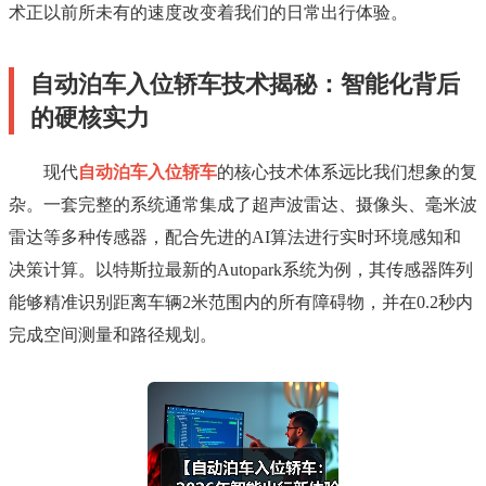
术正以前所未有的速度改变着我们的日常出行体验。
自动泊车入位轿车技术揭秘：智能化背后
的硬核实力
现代
自动泊车入位轿车
的核心技术体系远比我们想象的复
杂。一套完整的系统通常集成了超声波雷达、摄像头、毫米波
雷达等多种传感器，配合先进的AI算法进行实时环境感知和
决策计算。以特斯拉最新的Autopark系统为例，其传感器阵列
能够精准识别距离车辆2米范围内的所有障碍物，并在0.2秒内
完成空间测量和路径规划。