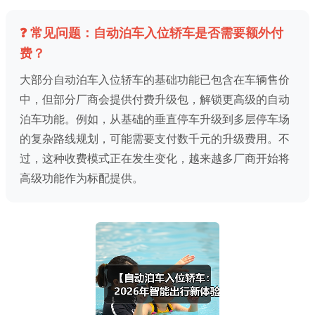
❓ 常见问题：自动泊车入位轿车是否需要额外付
费？
大部分自动泊车入位轿车的基础功能已包含在车辆售价
中，但部分厂商会提供付费升级包，解锁更高级的自动
泊车功能。例如，从基础的垂直停车升级到多层停车场
的复杂路线规划，可能需要支付数千元的升级费用。不
过，这种收费模式正在发生变化，越来越多厂商开始将
高级功能作为标配提供。