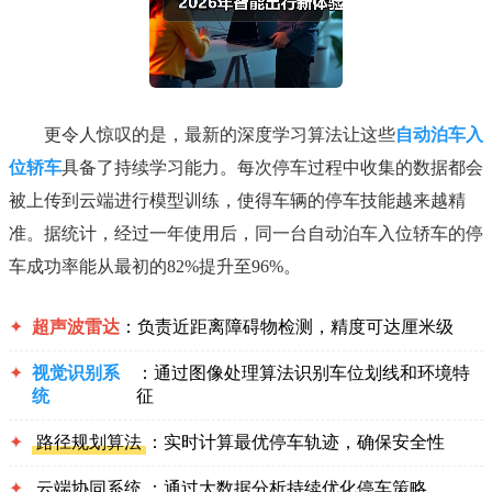
更令人惊叹的是，最新的深度学习算法让这些
自动泊车入
位轿车
具备了持续学习能力。每次停车过程中收集的数据都会
被上传到云端进行模型训练，使得车辆的停车技能越来越精
准。据统计，经过一年使用后，同一台自动泊车入位轿车的停
车成功率能从最初的82%提升至96%。
✦
超声波雷达
：负责近距离障碍物检测，精度可达厘米级
✦
视觉识别系
：通过图像处理算法识别车位划线和环境特
统
征
✦
路径规划算法
：实时计算最优停车轨迹，确保安全性
✦
云端协同系统
：通过大数据分析持续优化停车策略