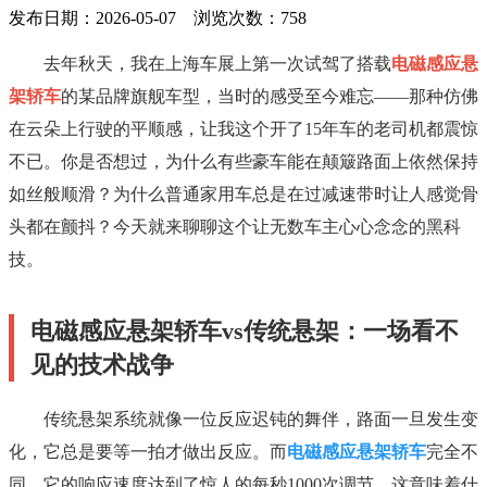
发布日期：2026-05-07 浏览次数：
758
去年秋天，我在上海车展上第一次试驾了搭载
电磁感应悬
架轿车
的某品牌旗舰车型，当时的感受至今难忘——那种仿佛
在云朵上行驶的平顺感，让我这个开了15年车的老司机都震惊
不已。你是否想过，为什么有些豪车能在颠簸路面上依然保持
如丝般顺滑？为什么普通家用车总是在过减速带时让人感觉骨
头都在颤抖？今天就来聊聊这个让无数车主心心念念的黑科
技。
电磁感应悬架轿车vs传统悬架：一场看不
见的技术战争
传统悬架系统就像一位反应迟钝的舞伴，路面一旦发生变
化，它总是要等一拍才做出反应。而
电磁感应悬架轿车
完全不
同，它的响应速度达到了惊人的每秒1000次调节，这意味着什