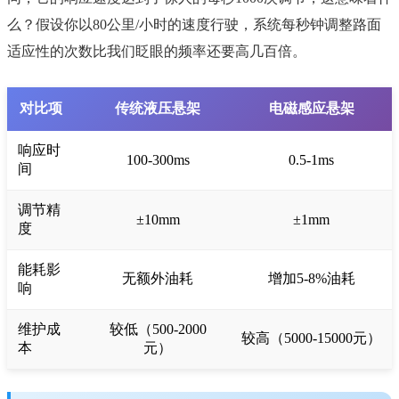
么？假设你以80公里/小时的速度行驶，系统每秒钟调整路面
适应性的次数比我们眨眼的频率还要高几百倍。
对比项
传统液压悬架
电磁感应悬架
响应时
100-300ms
0.5-1ms
间
调节精
±10mm
±1mm
度
能耗影
无额外油耗
增加5-8%油耗
响
维护成
较低（500-2000
较高（5000-15000元）
本
元）