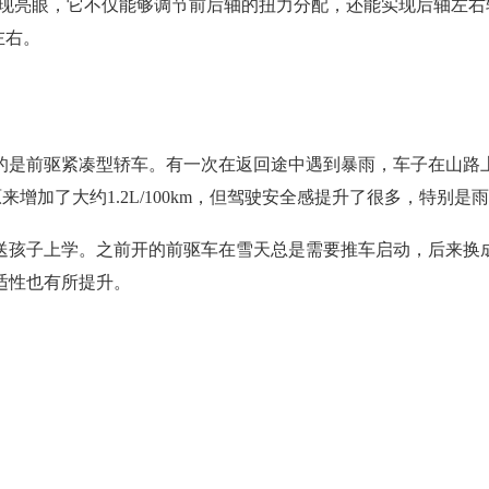
D系统在同级产品中表现亮眼，它不仅能够调节前后轴的扭力分配，还能实
左右。
的是前驱紧凑型轿车。有一次在返回途中遇到暴雨，车子在山路
比原来增加了大约1.2L/100km，但驾驶安全感提升了很多，特
送孩子上学。之前开的前驱车在雪天总是需要推车启动，后来换成
适性也有所提升。